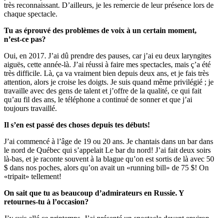
très reconnaissant. D’ailleurs, je les remercie de leur présence lors de
chaque spectacle.
Tu as éprouvé des problèmes de voix à un certain moment,
n’est-ce pas?
Oui, en 2017. J’ai dû prendre des pauses, car j’ai eu deux laryngites
aiguës, cette année-là. J’ai réussi à faire mes spectacles, mais ç’a été
très difficile. Là, ça va vraiment bien depuis deux ans, et je fais très
attention, alors je croise les doigts. Je suis quand même privilégié ; je
travaille avec des gens de talent et j’offre de la qualité, ce qui fait
qu’au fil des ans, le téléphone a continué de sonner et que j’ai
toujours travaillé.
Il s’en est passé des choses depuis tes débuts!
J’ai commencé à l’âge de 19 ou 20 ans. Je chantais dans un bar dans
le nord de Québec qui s’appelait Le bar du nord! J’ai fait deux soirs
là-bas, et je raconte souvent à la blague qu’on est sortis de là avec 50
$ dans nos poches, alors qu’on avait un «running bill» de 75 $! On
«tripait» tellement!
On sait que tu as beaucoup d’admirateurs en Russie. Y
retournes-tu à l’occasion?