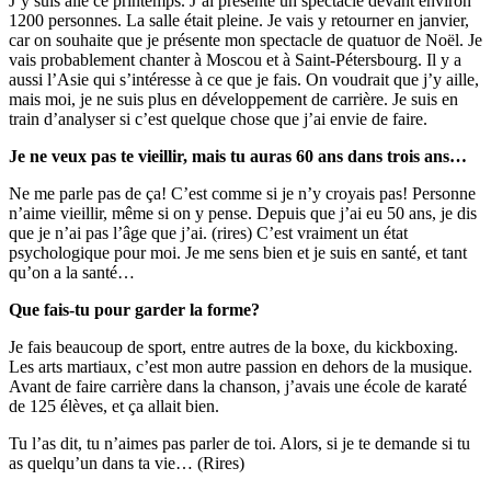
J’y suis allé ce printemps. J’ai présenté un spectacle devant environ
1200 personnes. La salle était pleine. Je vais y retourner en janvier,
car on souhaite que je présente mon spectacle de quatuor de Noël. Je
vais probablement chanter à Moscou et à Saint-Pétersbourg. Il y a
aussi l’Asie qui s’intéresse à ce que je fais. On voudrait que j’y aille,
mais moi, je ne suis plus en développement de carrière. Je suis en
train d’analyser si c’est quelque chose que j’ai envie de faire.
Je ne veux pas te vieillir, mais tu auras 60 ans dans trois ans…
Ne me parle pas de ça! C’est comme si je n’y croyais pas! Personne
n’aime vieillir, même si on y pense. Depuis que j’ai eu 50 ans, je dis
que je n’ai pas l’âge que j’ai. (rires) C’est vraiment un état
psychologique pour moi. Je me sens bien et je suis en santé, et tant
qu’on a la santé…
Que fais-tu pour garder la forme?
Je fais beaucoup de sport, entre autres de la boxe, du kickboxing.
Les arts martiaux, c’est mon autre passion en dehors de la musique.
Avant de faire carrière dans la chanson, j’avais une école de karaté
de 125 élèves, et ça allait bien.
Tu l’as dit, tu n’aimes pas parler de toi. Alors, si je te demande si tu
as quelqu’un dans ta vie… (Rires)