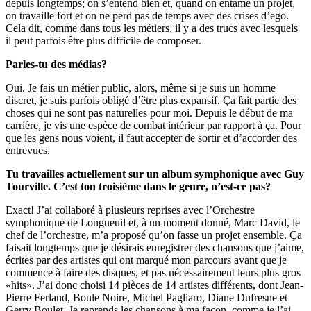
depuis longtemps; on s’entend bien et, quand on entame un projet,
on travaille fort et on ne perd pas de temps avec des crises d’ego.
Cela dit, comme dans tous les métiers, il y a des trucs avec lesquels
il peut parfois être plus difficile de composer.
Parles-tu des médias?
Oui. Je fais un métier public, alors, même si je suis un homme
discret, je suis parfois obligé d’être plus expansif. Ça fait partie des
choses qui ne sont pas naturelles pour moi. Depuis le début de ma
carrière, je vis une espèce de combat intérieur par rapport à ça. Pour
que les gens nous voient, il faut accepter de sortir et d’accorder des
entrevues.
Tu travailles actuellement sur un album symphonique avec Guy
Tourville. C’est ton troisième dans le genre, n’est-ce pas?
Exact! J’ai collaboré à plusieurs reprises avec l’Orchestre
symphonique de Longueuil et, à un moment donné, Marc David, le
chef de l’orchestre, m’a proposé qu’on fasse un projet ensemble. Ça
faisait longtemps que je désirais enregistrer des chansons que j’aime,
écrites par des artistes qui ont marqué mon parcours avant que je
commence à faire des disques, et pas nécessairement leurs plus gros
«hits». J’ai donc choisi 14 pièces de 14 artistes différents, dont Jean-
Pierre Ferland, Boule Noire, Michel Pagliaro, Diane Dufresne et
Gerry Boulet. Je reprends les chansons à ma façon, comme je l’ai