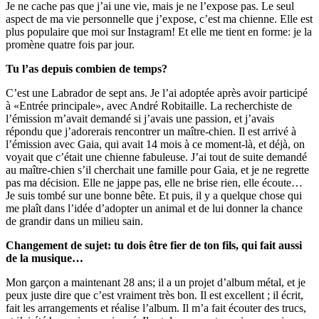
Je ne cache pas que j’ai une vie, mais je ne l’expose pas. Le seul
aspect de ma vie personnelle que j’expose, c’est ma chienne. Elle est
plus populaire que moi sur Instagram! Et elle me tient en forme: je la
promène quatre fois par jour.
Tu l’as depuis combien de temps?
C’est une Labrador de sept ans. Je l’ai adoptée après avoir participé
à «Entrée principale», avec André Robitaille. La recherchiste de
l’émission m’avait demandé si j’avais une passion, et j’avais
répondu que j’adorerais rencontrer un maître-chien. Il est arrivé à
l’émission avec Gaia, qui avait 14 mois à ce moment-là, et déjà, on
voyait que c’était une chienne fabuleuse. J’ai tout de suite demandé
au maître-chien s’il cherchait une famille pour Gaia, et je ne regrette
pas ma décision. Elle ne jappe pas, elle ne brise rien, elle écoute…
Je suis tombé sur une bonne bête. Et puis, il y a quelque chose qui
me plaît dans l’idée d’adopter un animal et de lui donner la chance
de grandir dans un milieu sain.
Changement de sujet: tu dois être fier de ton fils, qui fait aussi
de la musique…
Mon garçon a maintenant 28 ans; il a un projet d’album métal, et je
peux juste dire que c’est vraiment très bon. Il est excellent ; il écrit,
fait les arrangements et réalise l’album. Il m’a fait écouter des trucs,