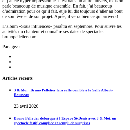
et j’ai été hyper impressionné. Il est dans un autre univers, mais on
parle beaucoup de musique ensemble. En fait, j’ai beaucoup
d’admiration pour ce qu’il fait, et je lui dis toujours d’aller au bout
de son rêve et de son projet. Après, il verra bien ce qui arrivera!
L’album «Sous influences» paraîtra en septembre. Pour suivre les
activités du chanteur et connaître ses dates de spectacle:
brunopelletier.com.
Partagez :
Articles récents
3 & Moi : Bruno Pelletier fera salle comble à la Salle Albert-
Rousseau
23 avril 2026
Bruno Pelletier débarque à l’Espace St-Denis avec 3 & Moi, un
spectacle festif, complice et rempli de surprises